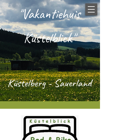
"Vakantiehuis
Küstelblick"
Küstelbe
rg - Sauerland