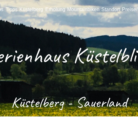
os
Tipps
Küstelberg
Erholung
Mountainbiken
Standort
Preise
erienhaus Küstelbli
Küstelbe
rg - Sauerland