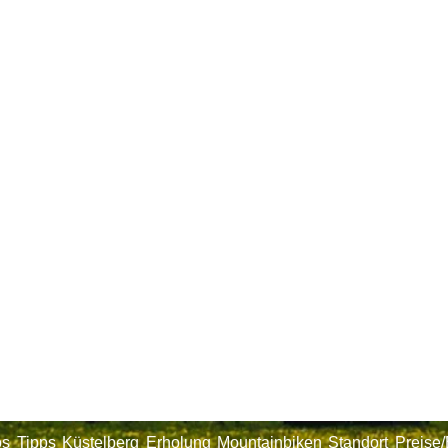
os
Tipps
Küstelberg
Erholung
Mountainbiken
Standort
Preise